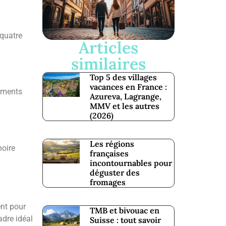
 quatre
Articles
similaires
Top 5 des villages
vacances en France :
uments
Azureva, Lagrange,
MMV et les autres
(2026)
Les régions
noire
françaises
incontournables pour
déguster des
fromages
ent pour
TMB et bivouac en
adre idéal
Suisse : tout savoir