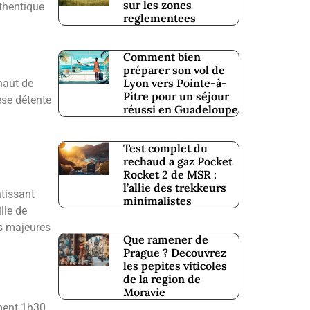
sur les zones
thentique
reglementees
Comment bien
préparer son vol de
Lyon vers Pointe-à-
haut de
Pitre pour un séjour
èse détente
réussi en Guadeloupe
Test complet du
rechaud a gaz Pocket
Rocket 2 de MSR :
l’allie des trekkeurs
ntissant
minimalistes
lle de
es majeures
Que ramener de
Prague ? Decouvrez
les pepites viticoles
de la region de
Moravie
ment 1h30