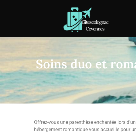
Soins duo et rom
Offrez-vous une parenthèse enchantée lors d'un
hébergement romantique vous accueille pour une