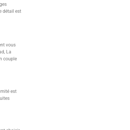
ages
 détail est
ent vous
ad, La
en couple
imité est
uites