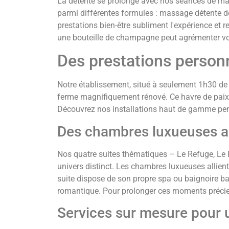
La détente se prolonge avec nos séances de ma
parmi différentes formules : massage détente 
prestations bien-être subliment l'expérience et 
une bouteille de champagne peut agrémenter v
Des prestations personn
Notre établissement, situé à seulement 1h30 de
ferme magnifiquement rénové. Ce havre de paix 
Découvrez nos installations haut de gamme pensé
Des chambres luxueuses a
Nos quatre suites thématiques – Le Refuge, Le 
univers distinct. Les chambres luxueuses allien
suite dispose de son propre spa ou baignoire b
romantique. Pour prolonger ces moments précieu
Services sur mesure pour 