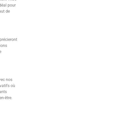
déal pour
aut de
précieront
ions
e
vec nos
vatifs où
ants
n-être.