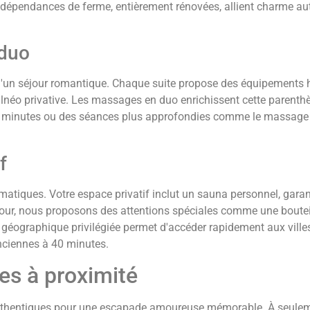
s dépendances de ferme, entièrement rénovées, allient charme au
 duo
s d'un séjour romantique. Chaque suite propose des équipements 
lnéo privative. Les massages en duo enrichissent cette parenth
25 minutes ou des séances plus approfondies comme le massage
f
ématiques. Votre espace privatif inclut un sauna personnel, gara
éjour, nous proposons des attentions spéciales comme une boutei
 géographique privilégiée permet d'accéder rapidement aux vill
enciennes à 40 minutes.
es à proximité
authentiques pour une escapade amoureuse mémorable. À seule