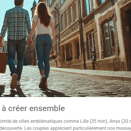
s à créer ensemble
oximité de villes emblématiques comme Lille (35 min), Arras (20 
 découverte. Les couples apprécient particulièrement nos mass