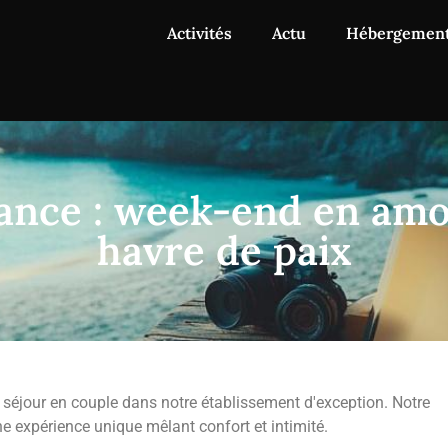
Activités
Actu
Hébergemen
ance : week-end en am
havre de paix
 séjour en couple dans notre établissement d'exception. Notre
 expérience unique mêlant confort et intimité.