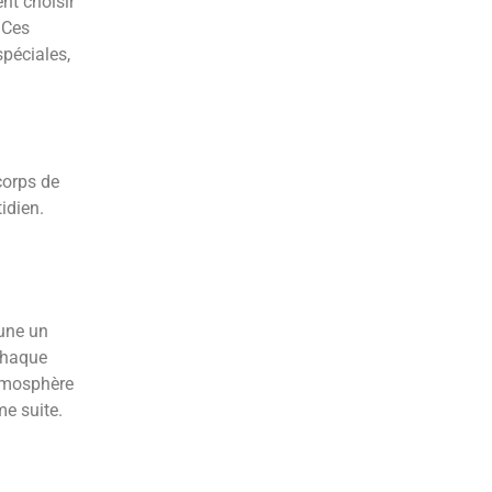
nt choisir
 Ces
spéciales,
corps de
idien.
cune un
 Chaque
atmosphère
e suite.