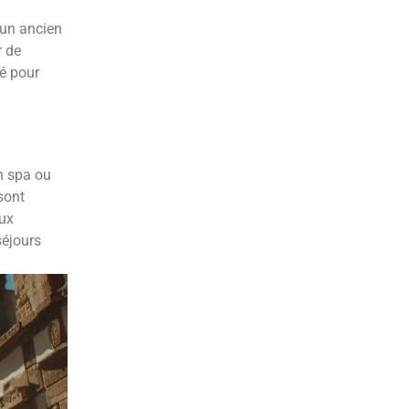
 un ancien
r de
é pour
n spa ou
sont
aux
séjours