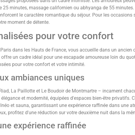
ssages proposées dans un cadre intimiste. Les amoureux peuve
de 25 minutes, massage californien ou abhyanga de 55 minutes.
renforcent le caractère romantique du séjour. Pour les occasions 
otre moment de détente.
alisées pour votre confort
 Paris dans les Hauts de France, vous accueille dans un ancien 
offre un cadre idéal pour une escapade amoureuse loin du quot
es pour votre confort et votre intimité.
ux ambiances uniques
Riad, La Paillotte et Le Boudoir de Montmartre – incarnent cha
t élégance et modernité, équipées d'espaces bien-être privatifs.
alnéo et sauna, garantissant une expérience raffinée dans une 
x, profitez d'une réduction sur votre deuxième nuit dans la mêm
une expérience raffinée