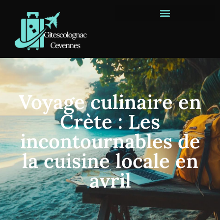
Voyage culinaire en
Crète : Les
incontournables de
la cuisine locale en
avril